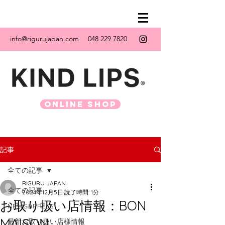
info@rigurujapan.com
048 229 7820
ONLINE SHOP
記事
全ての記事
RIGURU JAPAN
全ての記事
2024年12月5日
読了時間: 1分
お取り扱い店情報：BON
NEWS&PRESS
MAISON
最新お取り扱い店様情報