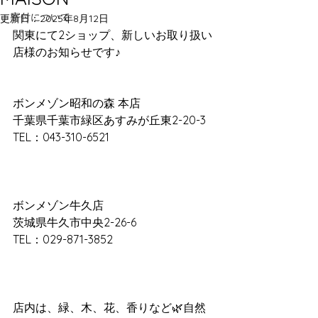
寄付について
更新日：
2025年8月12日
関東にて2ショップ、新しいお取り扱い
店様のお知らせです♪
​ボンメゾン昭和の森 本店
千葉県千葉市緑区あすみが丘東2-20-3
TEL：043-310-6521
ボンメゾン牛久店
茨城県牛久市中央2-26-6
TEL：029-871-3852
店内は、緑、木、花、香りなど🌿自然