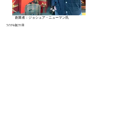
創業者：ジョシュア・ニューマン氏
2019年11月
ブランド発売の際、創業者ジョシュアが来日。
いくつかのインタビューでブランド創業のきっ
かけを答えてくれました。「元々は不動産業を
営み物質的には豊かな生活を送っていました。
でも、お金だけでは全く満たされない日々、あ
る日、僕が本当に幸せを感じるのは誰かを助け
た時だ、と悟り、元々興味があったリップケア
と、子供たちを支援する、ということで何かで
きないだろうか、と趣味からスタートしたのが
カインドリップスでした。
いじめ防止を支援する、と決めた理由は、アメ
リカで子供の自殺は大きな社会問題の一つで、
その大きな原因の一つがいじめ。まずはその大
きな問題を少しでも減らせるよう、いじめ防止
活動を行う団体を支援していくことを決めまし
た。当初20店のみでの販売だったのが、このコ
ンセプトは多くの方の共感を呼び、瞬く間に全
米のショップで取り扱ってもらえるようになり
ました。これから、さらにこの支援を子供を取
り巻く様々な問題に広げていきたいと思ってい