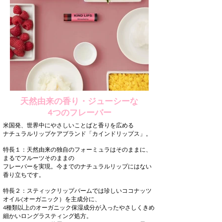
天
然由来の香り・ジューシーな
4つのフレーバー
米国発、世界中にやさしいことばと香りを広める
ナチュラルリップケアブランド「カインドリップス」。
特長１：
天然由来の独自のフォーミュラはそのままに、
まるでフルーツそのままの
フレーバーを実現。
今までのナチュラルリップにはない
香り立ちです。
特長２：
スティックリップバームでは珍しい
ココナッツ
オイル(オーガニック）を主成分に、
4種類以上のオーガニック保湿成分が入ったやさしくきめ
細かいロングラスティング処方。