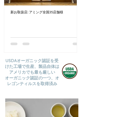
新お取扱店: アミング全国35店舗様
新お取扱店: Ethical
USDAオーガニック認証を受
けた工場で生産、製品自体は
アメリカでも最も厳しい
オーガニック認証の一つ、オ
レゴンティルスを取得済み